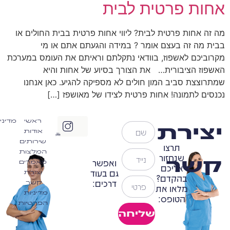
אחות פרטית לבית
מה זה אחות פרטית לבית? ליווי אחות פרטית בבית החולים או
בבית מה זה בעצם אומר ? במידה והגעתם אתם או מי
מקרוביכם לאשפוז, בוודאי נתקלתם וראיתם את העומס במערכת
האשפוז הציבורית… את הצורך בסיוע של אחות והיא
שמתרוצצת סביב המון חולים לא מספיקה להגיע. כאן אנחנו
נכנסים לתמונה! אחות פרטית לצידו של מאושפז […]
ראשי
מדיני
יצירת
אודות
שירותים
תרצו
המלצות
שנחזור
קשר
ואפשר
מאמרים
אליכם
גם בעוד
יצירת
בהקדם?
דרכים:
קשר
מלאו את
מדיניות
הטופס:
הפרטיות
שליחה