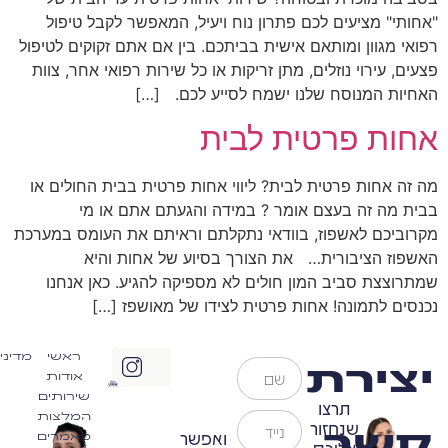
"אחותי" מציעים לכם פתרון נוח ויעיל, המאפשר לקבל טיפול
רפואי מגוון ומותאם אישית בביתכם. בין אם אתם זקוקים לטיפול
פצעים, עירוי נוזלים, מתן זריקות או כל שירות רפואי אחר, צוות
האחיות המנוסח שלנו ישמח לסייע לכם. […]
אחות פרטית לבית
מה זה אחות פרטית לבית? ליווי אחות פרטית בבית החולים או
בבית מה זה בעצם אומר ? במידה והגעתם אתם או מי
מקרוביכם לאשפוז, בוודאי נתקלתם וראיתם את העומס במערכת
האשפוז הציבורית… את הצורך בסיוע של אחות והיא
שמתרוצצת סביב המון חולים לא מספיקה להגיע. כאן אנחנו
נכנסים לתמונה! אחות פרטית לצידו של מאושפז […]
ראשי
מדיני
יצירת
אודות
שירותים
תרצו
המלצות
שנחזור
קשר
ואפשר
מאמרים