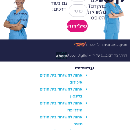
אליכם
גם בעוד
יצירת
בהקדם?
דרכים:
קשר
מלאו את
מדיניות
הטופס:
הפרטיות
שליחה
אפיון, עיצוב ופיתוח ע״י סטודיו
האתר מקודם בגוגל על ידי​ - About Digital
עמודים
אחות להשגחה בית חולים
איכילוב
אחות להשגחה בית חולים
בלינסון
אחות להשגחה בית חולים
הילל יפה
אחות להשגחה בית חולים
מאיר